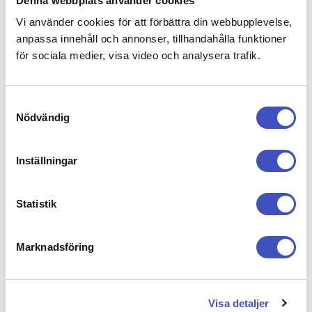
Denna webbplats använder cookies
Färdiga Sidor
Vi använder cookies för att förbättra din webbupplevelse,
anpassa innehåll och annonser, tillhandahålla funktioner
för sociala medier, visa video och analysera trafik.
Hantering av printsidor på TT:s
S
kundwebb
Nödvändig
a
m
t
Ställa in autohämtning av färdiga sidor
Inställningar
y
Döpning och format för färdiga sidor
c
k
Statistik
e
Kontakta oss
s
Marknadsföring
v
Bild
Växel: 08-692 26 00 / e-post: kundsupport@tt.se
a
l
Via TT
Övriga kontakter
Nya bildbanken (tt.se/bild)
Visa detaljer