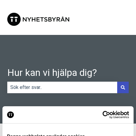
Hur kan vi hjälpa dig?
Det finns inga förslag eftersom sökfältet är tomt.
Kundsupport
Färdiga Sidor