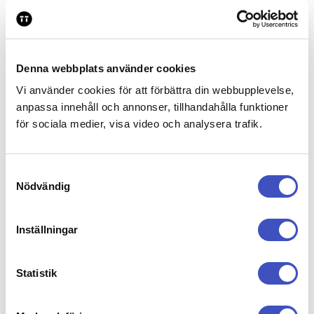
Nyheter och kalender
Denna webbplats använder cookies
Vi använder cookies för att förbättra din webbupplevelse,
Nyheter
anpassa innehåll och annonser, tillhandahålla funktioner
för sociala medier, visa video och analysera trafik.
Kom i gång med Nyhetsvyn i TT Bevakning
Kom i gång med mobilappen TT Bevakning
S
Följ TT:s planering
Nödvändig
a
m
t
TT-kalendern
Inställningar
y
c
Kom i gång med TT-kalendern
k
Statistik
Detta är TT-kalendern
e
s